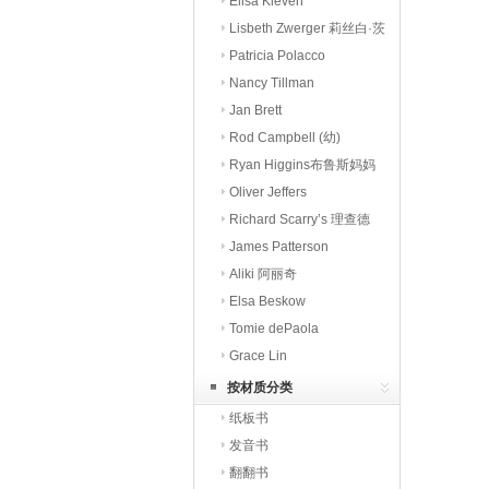
潘
Elisa Kleven
Lisbeth Zwerger 莉丝白·茨
威格
Patricia Polacco
Nancy Tillman
Jan Brett
Rod Campbell (幼)
Ryan Higgins布鲁斯妈妈
Oliver Jeffers
Richard Scarry’s 理查德
斯凯瑞
James Patterson
Aliki 阿丽奇
Elsa Beskow
Tomie dePaola
Grace Lin
按材质分类
纸板书
发音书
翻翻书