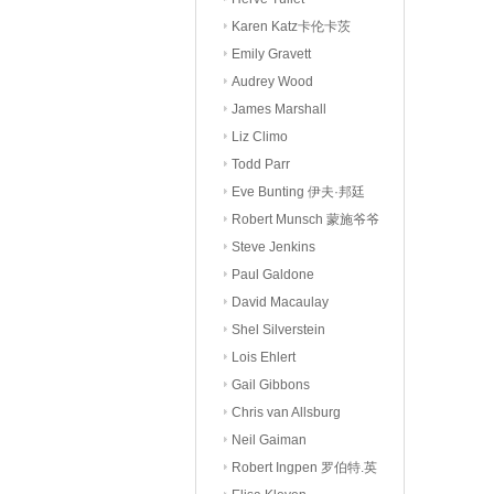
Karen Katz卡伦卡茨
Emily Gravett
Audrey Wood
James Marshall
Liz Climo
Todd Parr
Eve Bunting 伊夫·邦廷
Robert Munsch 蒙施爷爷
Steve Jenkins
Paul Galdone
David Macaulay
Shel Silverstein
Lois Ehlert
Gail Gibbons
Chris van Allsburg
Neil Gaiman
Robert Ingpen 罗伯特.英