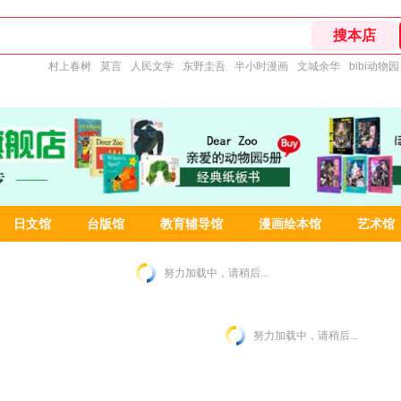
村上春树
莫言
人民文学
东野圭吾
半小时漫画
文城余华
bibi动物园
日文馆
台版馆
教育辅导馆
漫画绘本馆
艺术馆
努力加载中，请稍后...
努力加载中，请稍后...