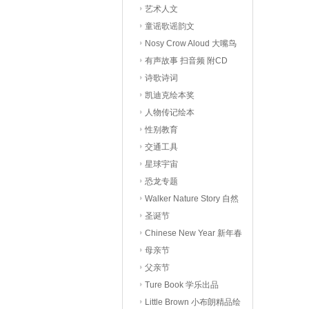
艺术人文
童谣歌谣韵文
Nosy Crow Aloud 大嘴鸟
有声读物
有声故事 扫音频 附CD
诗歌诗词
凯迪克绘本奖
人物传记绘本
性别教育
交通工具
星球宇宙
恐龙专题
Walker Nature Story 自然
科普
圣诞节
Chinese New Year 新年春
节
母亲节
父亲节
Ture Book 学乐出品
Little Brown 小布朗精品绘