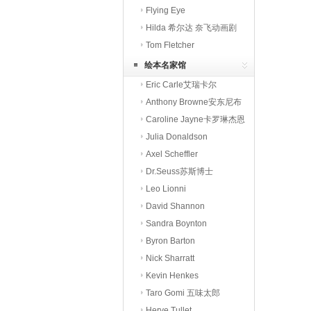
本
Flying Eye
Hilda 希尔达 奈飞动画剧
Tom Fletcher
绘本名家馆
Eric Carle艾瑞卡尔
Anthony Browne安东尼布
朗
Caroline Jayne卡罗琳杰恩
Julia Donaldson
Axel Scheffler
Dr.Seuss苏斯博士
Leo Lionni
David Shannon
Sandra Boynton
Byron Barton
Nick Sharratt
Kevin Henkes
Taro Gomi 五味太郎
Herve Tullet