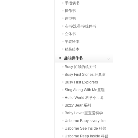
手指偶书
操作书
造型书
布书/洗澡书/挂件书
立体书
平装绘本
精装绘本
趣味操作书
Busy 忙碌的机关书
Busy First Stories 经典童
话
Busy First Explorers
Sing Along With Me童谣
Hello World 科学小世界
Bizzy Bear 系列
Baby Loves宝宝爱科学
Usborne Baby’s very first
Usborne See Inside 科普
翻翻书
Usborne Peep Inside 科普