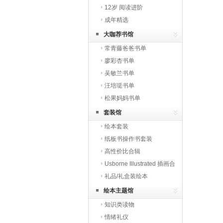
12岁 阅读进阶
成年精选
大咖荐书馆
常青藤爸爸书单
廖彩杏书单
吴敏兰书单
汪培珽书单
松果妈妈书单
套装馆
绘本套装
纸板书操作书套装
高性价比合辑
Usborne Illustrated 插画合
辑
礼品/礼盒装绘本
绘本主题馆
知识类读物
情绪礼仪