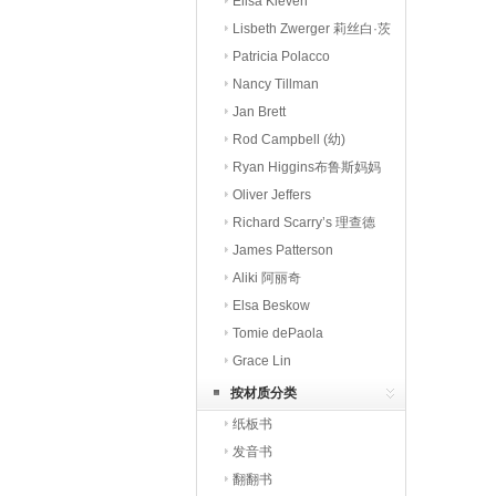
潘
Elisa Kleven
Lisbeth Zwerger 莉丝白·茨
威格
Patricia Polacco
Nancy Tillman
Jan Brett
Rod Campbell (幼)
Ryan Higgins布鲁斯妈妈
Oliver Jeffers
Richard Scarry’s 理查德
斯凯瑞
James Patterson
Aliki 阿丽奇
Elsa Beskow
Tomie dePaola
Grace Lin
按材质分类
纸板书
发音书
翻翻书