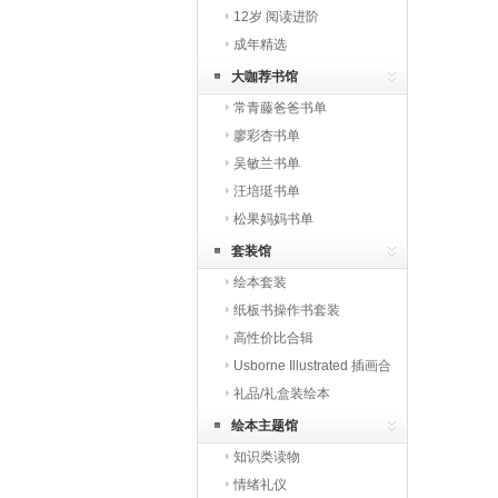
12岁 阅读进阶
成年精选
大咖荐书馆
常青藤爸爸书单
廖彩杏书单
吴敏兰书单
汪培珽书单
松果妈妈书单
套装馆
绘本套装
纸板书操作书套装
高性价比合辑
Usborne Illustrated 插画合
辑
礼品/礼盒装绘本
绘本主题馆
知识类读物
情绪礼仪