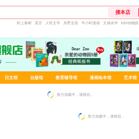
村上春树
莫言
人民文学
东野圭吾
半小时漫画
文城余华
bibi动物园
日文馆
台版馆
教育辅导馆
漫画绘本馆
艺术馆
努力加载中，请稍后...
努力加载中，请稍后...