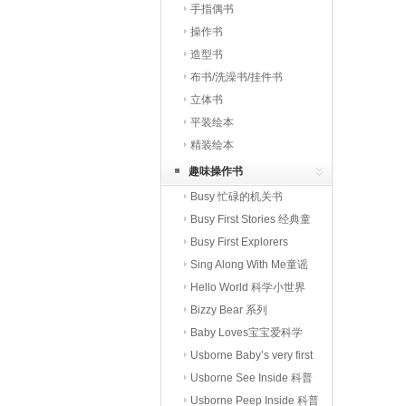
手指偶书
操作书
造型书
布书/洗澡书/挂件书
立体书
平装绘本
精装绘本
趣味操作书
Busy 忙碌的机关书
Busy First Stories 经典童
话
Busy First Explorers
Sing Along With Me童谣
Hello World 科学小世界
Bizzy Bear 系列
Baby Loves宝宝爱科学
Usborne Baby’s very first
Usborne See Inside 科普
翻翻书
Usborne Peep Inside 科普