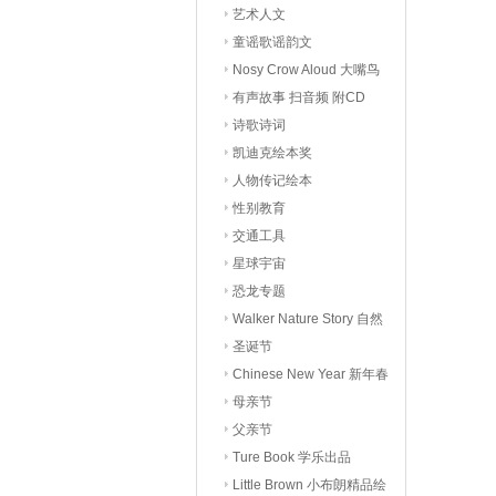
艺术人文
童谣歌谣韵文
Nosy Crow Aloud 大嘴鸟
有声读物
有声故事 扫音频 附CD
诗歌诗词
凯迪克绘本奖
人物传记绘本
性别教育
交通工具
星球宇宙
恐龙专题
Walker Nature Story 自然
科普
圣诞节
Chinese New Year 新年春
节
母亲节
父亲节
Ture Book 学乐出品
Little Brown 小布朗精品绘