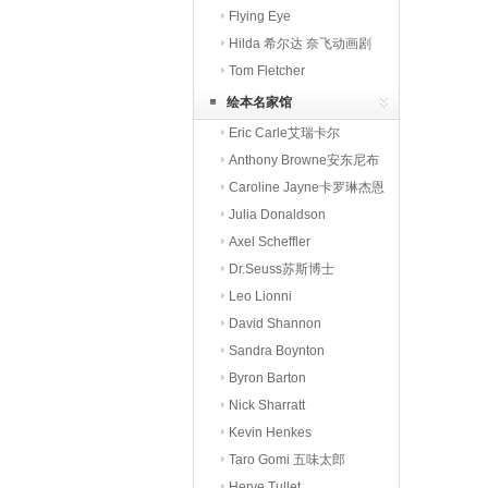
本
Flying Eye
Hilda 希尔达 奈飞动画剧
Tom Fletcher
绘本名家馆
Eric Carle艾瑞卡尔
Anthony Browne安东尼布
朗
Caroline Jayne卡罗琳杰恩
Julia Donaldson
Axel Scheffler
Dr.Seuss苏斯博士
Leo Lionni
David Shannon
Sandra Boynton
Byron Barton
Nick Sharratt
Kevin Henkes
Taro Gomi 五味太郎
Herve Tullet