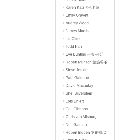
Karen Katz卡伦卡茨
Emily Gravett
Audrey Wood
James Marshall
Liz Climo
Todd Parr
Eve Bunting 伊夫·邦廷
Robert Munsch 蒙施爷爷
Steve Jenkins
Paul Galdone
David Macaulay
Shel Silverstein
Lois Ehlert
Gail Gibbons
Chris van Allsburg
Neil Gaiman
Robert Ingpen 罗伯特.英