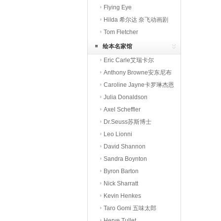
本
Flying Eye
Hilda 希尔达 奈飞动画剧
Tom Fletcher
绘本名家馆
Eric Carle艾瑞卡尔
Anthony Browne安东尼布
朗
Caroline Jayne卡罗琳杰恩
Julia Donaldson
Axel Scheffler
Dr.Seuss苏斯博士
Leo Lionni
David Shannon
Sandra Boynton
Byron Barton
Nick Sharratt
Kevin Henkes
Taro Gomi 五味太郎
Herve Tullet