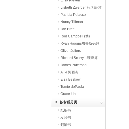
潘
Elisa Kleven
Lisbeth Zwerger 莉丝白·茨
威格
Patricia Polacco
Nancy Tillman
Jan Brett
Rod Campbell (幼)
Ryan Higgins布鲁斯妈妈
Oliver Jeffers
Richard Scarry’s 理查德
斯凯瑞
James Patterson
Aliki 阿丽奇
Elsa Beskow
Tomie dePaola
Grace Lin
按材质分类
纸板书
发音书
翻翻书