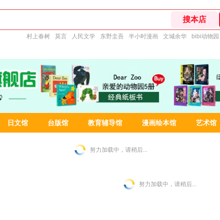
村上春树
莫言
人民文学
东野圭吾
半小时漫画
文城余华
bibi动物园
日文馆
台版馆
教育辅导馆
漫画绘本馆
艺术馆
努力加载中，请稍后...
努力加载中，请稍后...