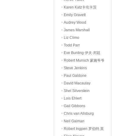
Karen Katz卡伦卡茨
Emily Gravett
Audrey Wood
James Marshall
Liz Climo
Todd Parr
Eve Bunting 伊夫·邦廷
Robert Munsch 蒙施爷爷
Steve Jenkins
Paul Galdone
David Macaulay
Shel Silverstein
Lois Ehlert
Gail Gibbons
Chris van Allsburg
Neil Gaiman
Robert Ingpen 罗伯特.英