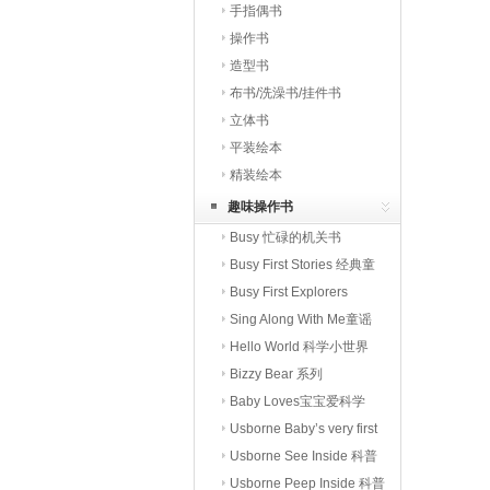
手指偶书
操作书
造型书
布书/洗澡书/挂件书
立体书
平装绘本
精装绘本
趣味操作书
Busy 忙碌的机关书
Busy First Stories 经典童
话
Busy First Explorers
Sing Along With Me童谣
Hello World 科学小世界
Bizzy Bear 系列
Baby Loves宝宝爱科学
Usborne Baby’s very first
Usborne See Inside 科普
翻翻书
Usborne Peep Inside 科普