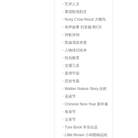
艺术人文
童谣歌谣韵文
Nosy Crow Aloud 大嘴鸟
有声读物
有声故事 扫音频 附CD
诗歌诗词
凯迪克绘本奖
人物传记绘本
性别教育
交通工具
星球宇宙
恐龙专题
Walker Nature Story 自然
科普
圣诞节
Chinese New Year 新年春
节
母亲节
父亲节
Ture Book 学乐出品
Little Brown 小布朗精品绘