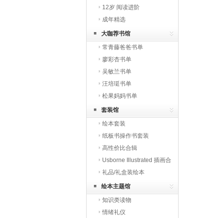
12岁 阅读进阶
成年精选
大咖荐书馆
常青藤爸爸书单
廖彩杏书单
吴敏兰书单
汪培珽书单
松果妈妈书单
套装馆
绘本套装
纸板书操作书套装
高性价比合辑
Usborne Illustrated 插画合
辑
礼品/礼盒装绘本
绘本主题馆
知识类读物
情绪礼仪