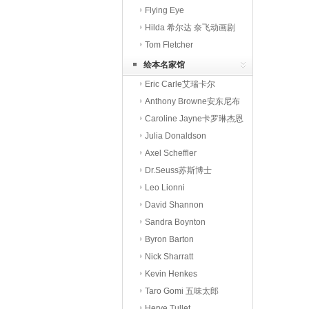
本
Flying Eye
Hilda 希尔达 奈飞动画剧
Tom Fletcher
绘本名家馆
Eric Carle艾瑞卡尔
Anthony Browne安东尼布
朗
Caroline Jayne卡罗琳杰恩
Julia Donaldson
Axel Scheffler
Dr.Seuss苏斯博士
Leo Lionni
David Shannon
Sandra Boynton
Byron Barton
Nick Sharratt
Kevin Henkes
Taro Gomi 五味太郎
Herve Tullet