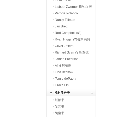
潘
Elisa Kleven
Lisbeth Zwerger 莉丝白·茨
威格
Patricia Polacco
Nancy Tillman
Jan Brett
Rod Campbell (幼)
Ryan Higgins布鲁斯妈妈
Oliver Jeffers
Richard Scarry’s 理查德
斯凯瑞
James Patterson
Aliki 阿丽奇
Elsa Beskow
Tomie dePaola
Grace Lin
按材质分类
纸板书
发音书
翻翻书