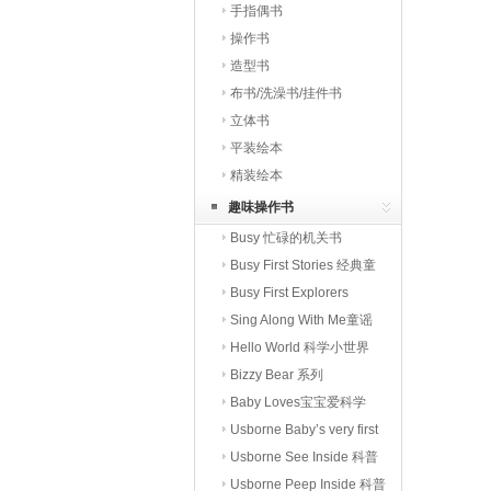
手指偶书
操作书
造型书
布书/洗澡书/挂件书
立体书
平装绘本
精装绘本
趣味操作书
Busy 忙碌的机关书
Busy First Stories 经典童
话
Busy First Explorers
Sing Along With Me童谣
Hello World 科学小世界
Bizzy Bear 系列
Baby Loves宝宝爱科学
Usborne Baby’s very first
Usborne See Inside 科普
翻翻书
Usborne Peep Inside 科普