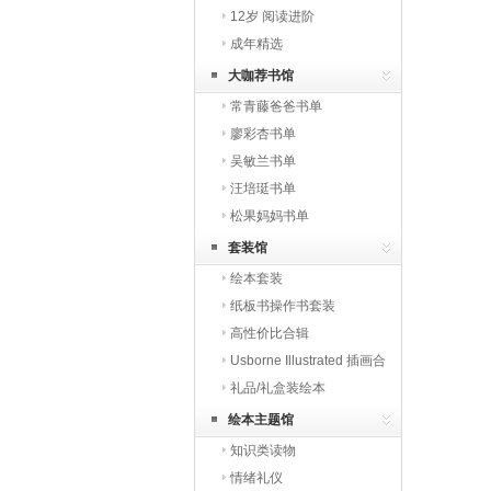
12岁 阅读进阶
成年精选
大咖荐书馆
常青藤爸爸书单
廖彩杏书单
吴敏兰书单
汪培珽书单
松果妈妈书单
套装馆
绘本套装
纸板书操作书套装
高性价比合辑
Usborne Illustrated 插画合
辑
礼品/礼盒装绘本
绘本主题馆
知识类读物
情绪礼仪