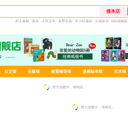
村上春树
莫言
人民文学
东野圭吾
半小时漫画
文城余华
bibi动物园
日文馆
台版馆
教育辅导馆
漫画绘本馆
艺术馆
努力加载中，请稍后...
努力加载中，请稍后...