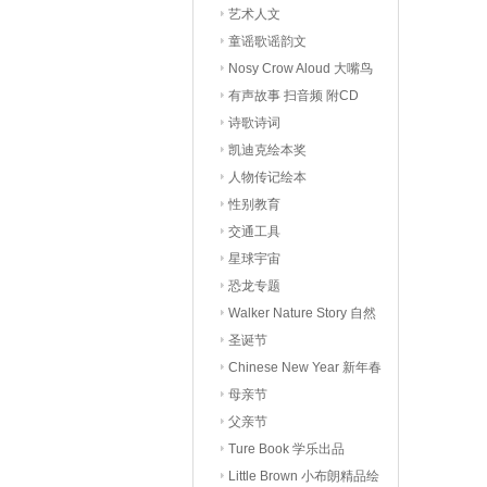
艺术人文
童谣歌谣韵文
Nosy Crow Aloud 大嘴鸟
有声读物
有声故事 扫音频 附CD
诗歌诗词
凯迪克绘本奖
人物传记绘本
性别教育
交通工具
星球宇宙
恐龙专题
Walker Nature Story 自然
科普
圣诞节
Chinese New Year 新年春
节
母亲节
父亲节
Ture Book 学乐出品
Little Brown 小布朗精品绘