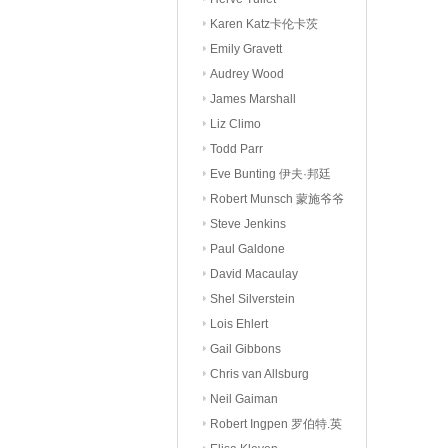
Karen Katz卡伦卡茨
Emily Gravett
Audrey Wood
James Marshall
Liz Climo
Todd Parr
Eve Bunting 伊夫·邦廷
Robert Munsch 蒙施爷爷
Steve Jenkins
Paul Galdone
David Macaulay
Shel Silverstein
Lois Ehlert
Gail Gibbons
Chris van Allsburg
Neil Gaiman
Robert Ingpen 罗伯特.英