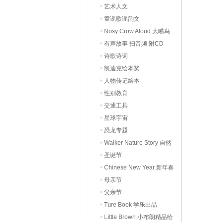
艺术人文
童谣歌谣韵文
Nosy Crow Aloud 大嘴鸟
有声读物
有声故事 扫音频 附CD
诗歌诗词
凯迪克绘本奖
人物传记绘本
性别教育
交通工具
星球宇宙
恐龙专题
Walker Nature Story 自然
科普
圣诞节
Chinese New Year 新年春
节
母亲节
父亲节
Ture Book 学乐出品
Little Brown 小布朗精品绘