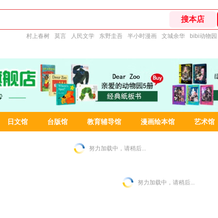
村上春树
莫言
人民文学
东野圭吾
半小时漫画
文城余华
bibi动物园
日文馆
台版馆
教育辅导馆
漫画绘本馆
艺术馆
努力加载中，请稍后...
努力加载中，请稍后...