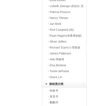
潘
Elisa Kleven
Lisbeth Zwerger 莉丝白·茨
威格
Patricia Polacco
Nancy Tillman
Jan Brett
Rod Campbell (幼)
Ryan Higgins布鲁斯妈妈
Oliver Jeffers
Richard Scarry’s 理查德
斯凯瑞
James Patterson
Aliki 阿丽奇
Elsa Beskow
Tomie dePaola
Grace Lin
按材质分类
纸板书
发音书
翻翻书